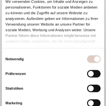
Wir verwenden Cookies, um Inhalte und Anzeigen zu
personalisieren, Funktionen für soziale Medien anbieten
Route planen
zu können und die Zugriffe auf unsere Website zu
analysieren. Außerdem geben wir Informationen zu Ihrer
Verwendung unserer Website an unsere Partner für
soziale Medien, Werbung und Analysen weiter. Unsere
Partner führen diese Informationen möglicherweise mit
+43 6412 66 300
weiteren Daten zusammen, die Sie ihnen bereitgestellt
haben oder die sie im Rahmen Ihrer Nutzung der Dienste
hello@haven-alpendorf.at
gesammelt haben.
Einwilligungsauswahl
Notwendig
Präferenzen
Statistiken
Suiten
Kulinarik
Marketing