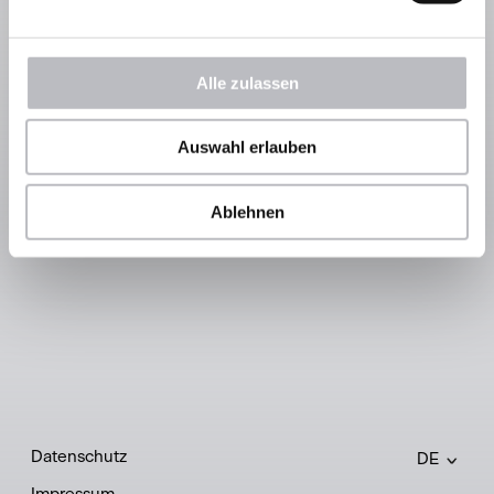
Angebote
Restaurant
Inklusivleistungen
Packages
Alle zulassen
Wellness & Spa
Aktiv & Erleben
Treatments
Sôha Summer Card
Yoga & Pilates
Erlebnis-Cloud
Auswahl erlauben
Service & Shop
Rooftop deck7
Ablehnen
Prospekte
Tisch buchen
Gutscheine
Öffnungszeiten
Datenschutz
DE