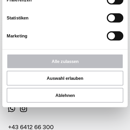
Statistiken
Marketing
Haven
Alle zulassen
Alpendorf 10
5600 St. Johann im Pongau
Auswahl erlauben
Route planen
Ablehnen
+43 6412 66 300