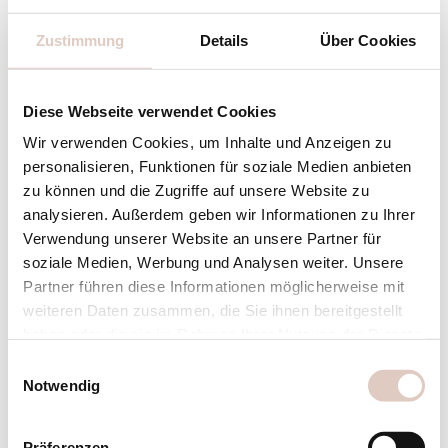
Passwort vergessen
E-Mail:
Zustimmung
Details
Über Cookies
Passwort:
Diese Webseite verwendet Cookies
Wir verwenden Cookies, um Inhalte und Anzeigen zu
personalisieren, Funktionen für soziale Medien anbieten
zu können und die Zugriffe auf unsere Website zu
ANMELDEN
analysieren. Außerdem geben wir Informationen zu Ihrer
Verwendung unserer Website an unsere Partner für
soziale Medien, Werbung und Analysen weiter. Unsere
Partner führen diese Informationen möglicherweise mit
weiteren Daten zusammen, die Sie ihnen bereitgestellt
BLEIB AUF DEM LAUFENDEN
haben oder die sie im Rahmen Ihrer Nutzung der Dienste
Jetzt zum Newsletter anmelden
gesammelt haben.
Einwilligungsauswahl
Notwendig
Präferenzen