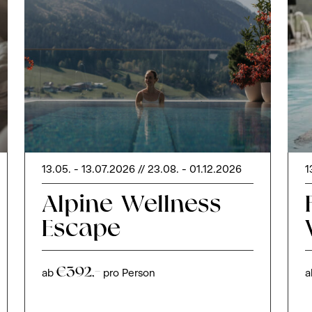
13.05. - 13.07.2026 // 23.08. - 01.12.2026
1
Alpine Wellness
Escape
€392,–
ab
pro Person