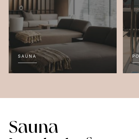
SAUNA
P
Sauna