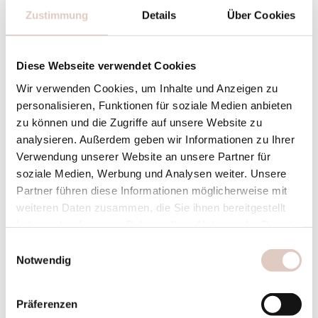
Massagen bis zur gepflegten Beauty-
Zustimmung
Details
Über Cookies
Auszeit. Bequem buchbar direkt über die
Haven Rezeption. Zur Auswahl stehen:
Diese Webseite verwendet Cookies
—
Fora Spa
, Hotel Oberforsthof
Wir verwenden Cookies, um Inhalte und Anzeigen zu
personalisieren, Funktionen für soziale Medien anbieten
—
Cocoon Spa
, Sonnhof Alpendorf
zu können und die Zugriffe auf unsere Website zu
—
Asian & Beauty
, Alpina Alpendorf
analysieren. Außerdem geben wir Informationen zu Ihrer
Verwendung unserer Website an unsere Partner für
soziale Medien, Werbung und Analysen weiter. Unsere
zu den Spa Menüs
Partner führen diese Informationen möglicherweise mit
weiteren Daten zusammen, die Sie ihnen bereitgestellt
haben oder die sie im Rahmen Ihrer Nutzung der Dienste
gesammelt haben.
Einwilligungsauswahl
Notwendig
Präferenzen