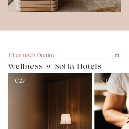
Filter nach Datum
Wellness @ SoHa Hotels
€
27
€
176