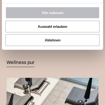
Eisbaden. Für straffe, strahlende Haut
kannst du in unserem Schwesterhotel
Alle zulassen
Sonnhof super Treatments buchen. Und
Auswahl erlauben
unsere Rooftop-Sonnenterasse mit
beheiztem Infinity Pool, Luxus-Liegen und
Ablehnen
DIY-Bar ist ein würdiger Ort für den ersten
Bikini- Auftritt des Jahres.
Wellness pur