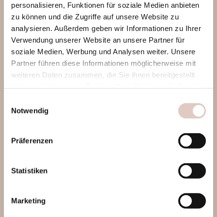
personalisieren, Funktionen für soziale Medien anbieten
zu können und die Zugriffe auf unsere Website zu
analysieren. Außerdem geben wir Informationen zu Ihrer
Verwendung unserer Website an unsere Partner für
soziale Medien, Werbung und Analysen weiter. Unsere
Partner führen diese Informationen möglicherweise mit
Go Bikinifigur
weiteren Daten zusammen, die Sie ihnen bereitgestellt
haben oder die sie im Rahmen Ihrer Nutzung der Dienste
gesammelt haben.
Einwilligungsauswahl
Notwendig
Wer sich jetzt noch schnell mit einer
Intensiv-Maßnahme in Shape bringen will,
Präferenzen
ist bei uns genau richtig. Denn hier
profitiert dein Körper 24/7 von gesundem
Reizklima. Für den effektiven Detox gibt’s
Statistiken
unsere schicke adults only Sauna-Welt,
geschmeidig wirst du beim Yoga, und für
Marketing
die Resilienz gibt’s Meditation plus