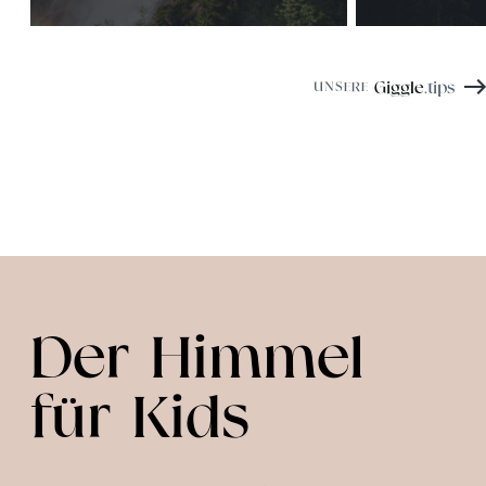
Giggle
.tips
UNSERE
Der Himmel
für Kids