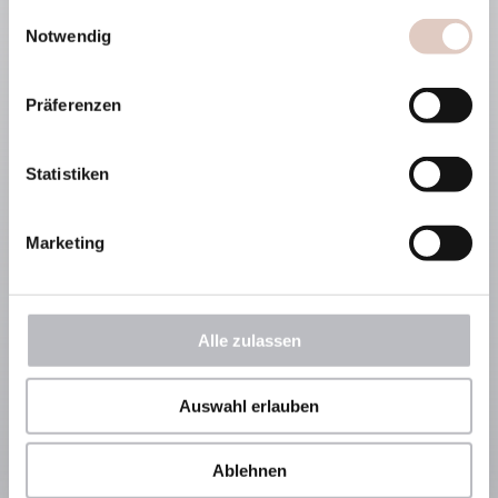
gesammelt haben.
Einwilligungsauswahl
Angebote
Restaurant
Notwendig
Inklusivleistungen
Packages
Wellness & Spa
Aktiv & Erleben
Präferenzen
Treatments
Sôha Summer Card
Yoga & Pilates
Erlebnis-Cloud
Statistiken
Service & Shop
Rooftop deck7
Prospekte
Tisch buchen
Marketing
Gutscheine
Öffnungszeiten
Alle zulassen
Auswahl erlauben
Ablehnen
Datenschutz
DE