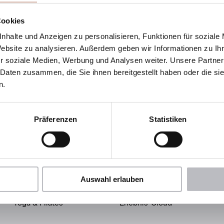
Cookies
nhalte und Anzeigen zu personalisieren, Funktionen für soziale
rf 10
Website zu analysieren. Außerdem geben wir Informationen zu I
. Johann im Pongau
r soziale Medien, Werbung und Analysen weiter. Unsere Partner
 Daten zusammen, die Sie ihnen bereitgestellt haben oder die s
Route planen
n.
Präferenzen
Statistiken
Wellness & Spa
Aktiv & Erleben
Auswahl erlauben
Treatments
Sôha Summer Card
Yoga & Pilates
Erlebnis-Cloud