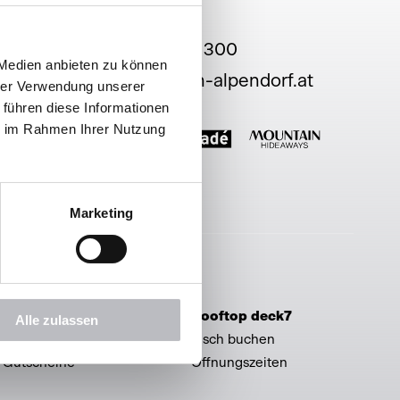
+43 6412 66 300
 Medien anbieten zu können
hello@haven-alpendorf.at
hrer Verwendung unserer
 führen diese Informationen
ie im Rahmen Ihrer Nutzung
Marketing
Service & Shop
Rooftop deck7
Alle zulassen
Prospekte
Tisch buchen
Gutscheine
Öffnungszeiten