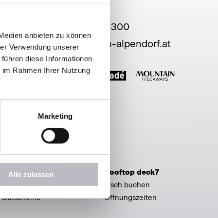
+43 6412 66 300
 Medien anbieten zu können
hello@haven-alpendorf.at
hrer Verwendung unserer
 führen diese Informationen
ie im Rahmen Ihrer Nutzung
Marketing
Service & Shop
Rooftop deck7
Alle zulassen
Prospekte
Tisch buchen
Gutscheine
Öffnungszeiten