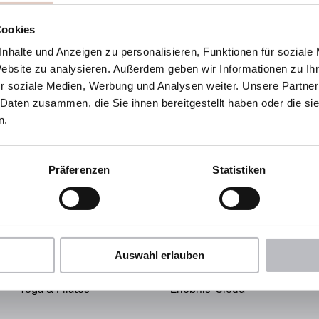
Cookies
nhalte und Anzeigen zu personalisieren, Funktionen für soziale
rf 10
Website zu analysieren. Außerdem geben wir Informationen zu I
. Johann im Pongau
r soziale Medien, Werbung und Analysen weiter. Unsere Partner
 Daten zusammen, die Sie ihnen bereitgestellt haben oder die s
Route planen
n.
Präferenzen
Statistiken
Wellness & Spa
Aktiv & Erleben
Auswahl erlauben
Treatments
Sôha Summer Card
Yoga & Pilates
Erlebnis-Cloud