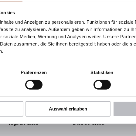
Cookies
nhalte und Anzeigen zu personalisieren, Funktionen für soziale
rf 10
Website zu analysieren. Außerdem geben wir Informationen zu I
. Johann im Pongau
r soziale Medien, Werbung und Analysen weiter. Unsere Partner
 Daten zusammen, die Sie ihnen bereitgestellt haben oder die s
Route planen
n.
Präferenzen
Statistiken
Wellness & Spa
Aktiv & Erleben
Auswahl erlauben
Treatments
Sôha Summer Card
Yoga & Pilates
Erlebnis-Cloud