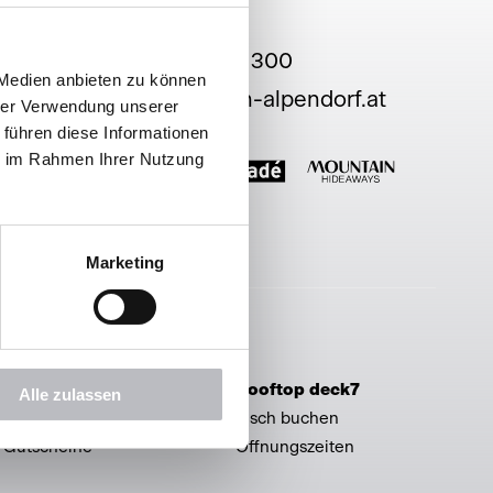
+43 6412 66 300
 Medien anbieten zu können
hello@haven-alpendorf.at
hrer Verwendung unserer
 führen diese Informationen
ie im Rahmen Ihrer Nutzung
Marketing
Service & Shop
Rooftop deck7
Alle zulassen
Prospekte
Tisch buchen
Gutscheine
Öffnungszeiten